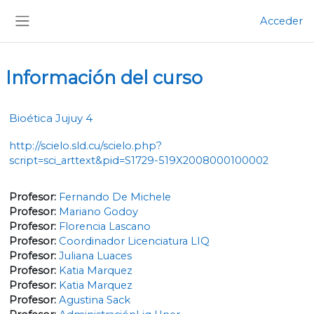
Salta al contenido principal
Acceder
Panel lateral
Información del curso
Bioética Jujuy 4
http://scielo.sld.cu/scielo.php?
script=sci_arttext&pid=S1729-519X2008000100002
Profesor:
Fernando De Michele
Profesor:
Mariano Godoy
Profesor:
Florencia Lascano
Profesor:
Coordinador Licenciatura LIQ
Profesor:
Juliana Luaces
Profesor:
Katia Marquez
Profesor:
Katia Marquez
Profesor:
Agustina Sack