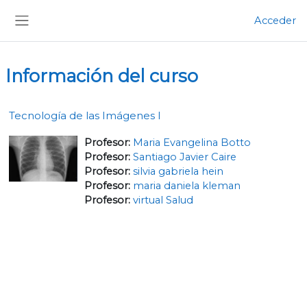
Salta al contenido principal
Acceder
Panel lateral
Información del curso
Tecnología de las Imágenes I
Profesor:
Maria Evangelina Botto
Profesor:
Santiago Javier Caire
Profesor:
silvia gabriela hein
Profesor:
maria daniela kleman
Profesor:
virtual Salud