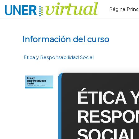
Salta al contenido principal
Página Princ
Información del curso
Ética y Responsabilidad Social
ÉTICA 
RESPO
SOCIA