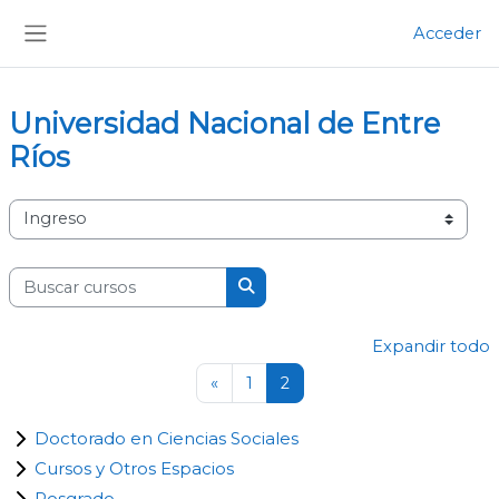
Salta al contenido principal
Acceder
Panel lateral
Universidad Nacional de Entre
Ríos
Categorías
Buscar cursos
Buscar cursos
Expandir todo
Página anterior
Página 1
Página 2
«
1
2
Doctorado en Ciencias Sociales
Cursos y Otros Espacios
Posgrado