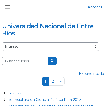
Salta al contenido principal
Acceder
Panel lateral
Universidad Nacional de Entre
Ríos
Categorías
Buscar cursos
Buscar cursos
Expandir todo
Página 1
Página 2
Siguiente página
1
2
»
Ingreso
Licenciatura en Ciencia Política Plan 2025
Licenciatura en Relaciones Internacionales Plan