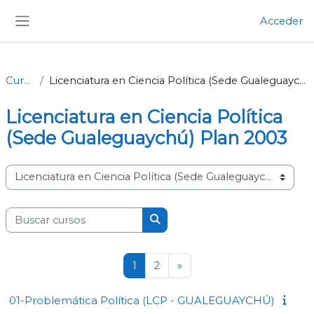
Salta al contenido principal
Acceder
Panel lateral
Cursos
Licenciatura en Ciencia Política (Sede Gualeguaychú) Plan 2003
Licenciatura en Ciencia Política
(Sede Gualeguaychú) Plan 2003
Categorías
Buscar cursos
Buscar cursos
Página 1
Página 2
Siguiente página
1
2
»
01-Problemática Política (LCP - GUALEGUAYCHÚ)